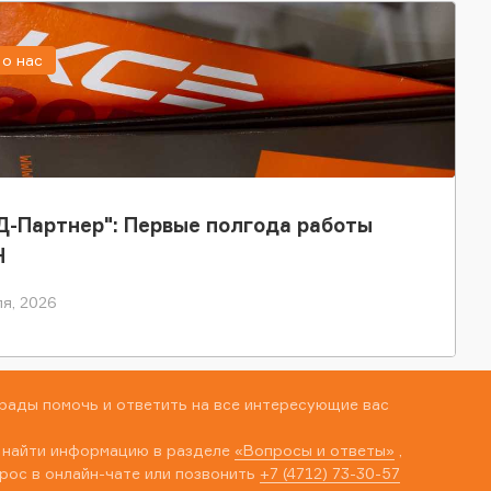
о нас
-Партнер": Первые полгода работы
Н
я, 2026
рады помочь и ответить на все интересующие вас
 найти информацию в разделе
«Вопросы и ответы»
,
рос в онлайн-чате или позвонить
+7 (4712) 73-30-57