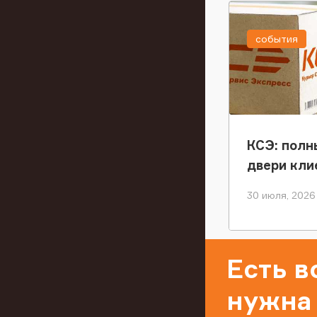
события
КСЭ: полн
двери кли
30 июля, 2026
Есть 
нужна