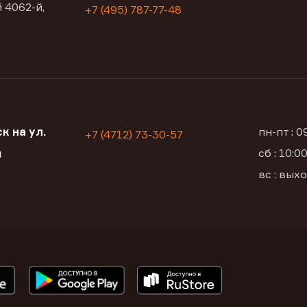
 4062-й,
+7 (495) 787-77-48
к на ул.
пн-пт : 
+7 (4712) 73-30-57
сб : 10:
я
вс : вых