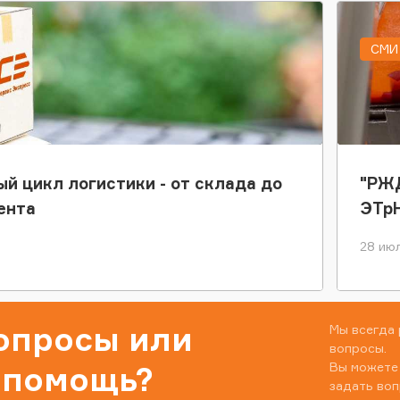
СМИ 
ый цикл логистики - от склада до
"РЖД
ента
ЭТр
28 июл
вопросы или
Мы всегда 
вопросы.
Вы можете
 помощь?
задать воп