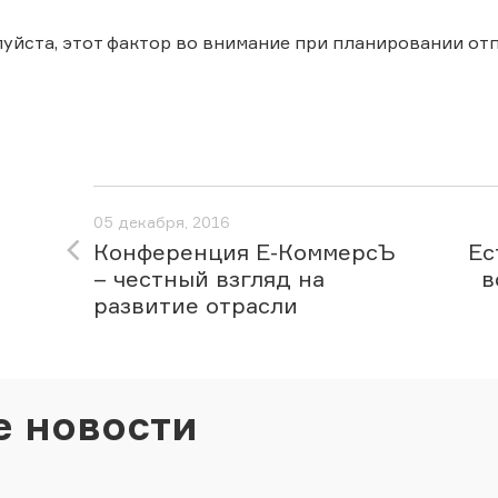
уйста, этот фактор во внимание при планировании от
05 декабря, 2016
Конференция Е-КоммерсЪ
Ес
– честный взгляд на
в
развитие отрасли
е новости