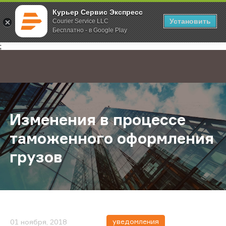
Курьер Сервис Экспресс
Установить
Courier Service LLC
Бесплатно - в Google Play
Главная
О компании
Новости
Изменения в процессе таможенн
;
Изменения в процессе
таможенного оформления
грузов
уведомления
01 ноября, 2018