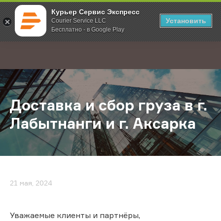
Курьер Сервис Экспресс
Установить
Courier Service LLC
Бесплатно - в Google Play
Главная
О компании
Новости
Доставка и сбор груза в г. Лабытна
;
Доставка и сбор груза в г.
Лабытнанги и г. Аксарка
21 мая, 2024
Уважаемые клиенты и партнёры,