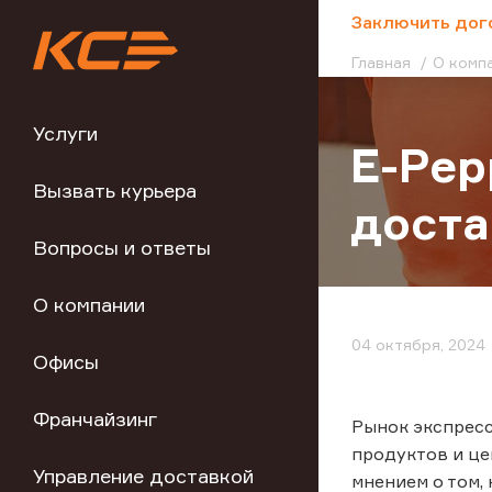
;
Заключить дог
Главная
О комп
Услуги
E-Pep
Вызвать курьера
доста
Вопросы и ответы
О компании
04 октября, 2024
Офисы
Франчайзинг
Рынок экспресс
продуктов и це
Управление доставкой
мнением о том,