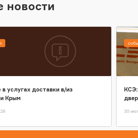
е новости
я
соб
 в услугах доставки в/из
КСЭ:
ки Крым
двер
026
30 июл