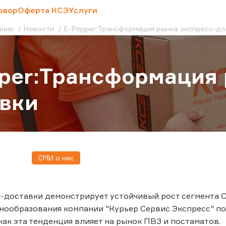
овор
Оферта КСЭ
Услуги
ании
Новости
E-Pepper:Трансформация рынка экспресс-до
per:Трансформация 
вки
СМИ о нас
-доставки демонстрирует устойчивый рост сегмента 
нообразования компании "Курьер Сервис Экспресс" п
 как эта тенденция влияет на рынок ПВЗ и постаматов.