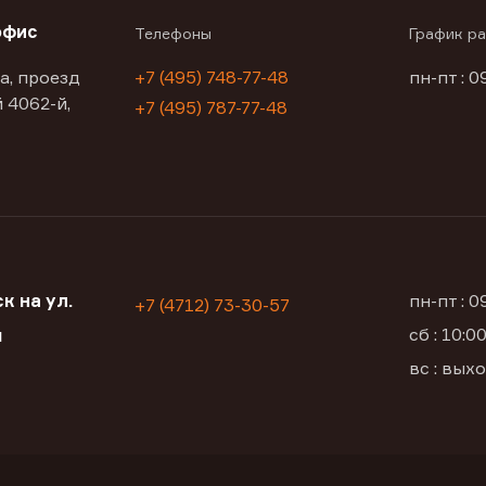
офис
Телефоны
График р
а, проезд
+7 (495) 748-77-48
пн-пт : 0
 4062-й,
+7 (495) 787-77-48
к на ул.
пн-пт : 
+7 (4712) 73-30-57
сб : 10:
я
вс : вых