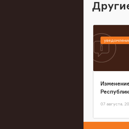
Други
уведомлени
Изменение
Республи
07 августа, 2