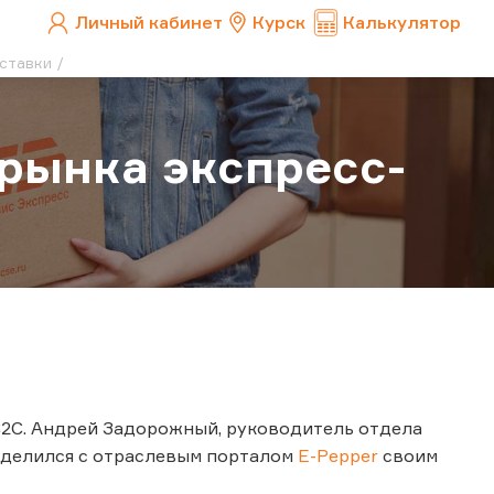
Личный кабинет
Курск
Калькулятор
ставки
рынка экспресс-
C2C. Андрей Задорожный, руководитель отдела
оделился с отраслевым порталом
E-Pepper
своим