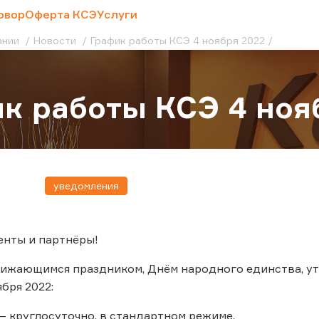
овор
Оферта КСЭ
Услуги
ании
Новости
График работы КСЭ 4 ноября 2022
к работы КСЭ 4 ноя
уведомления
енты и партнёры!
лижающимся праздником, Днём народного единства, у
бря 2022:
– круглосуточно, в стандартном режиме.