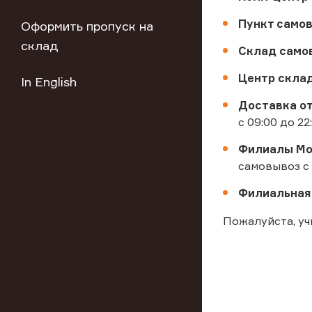
Пункт самовы
Оформить пропуск на
склад
Склад самов
Центр скла
In English
Доставка от
с 09:00 до 22
Филиалы Мо
самовывоз с 1
Филиальная 
Пожалуйста, у