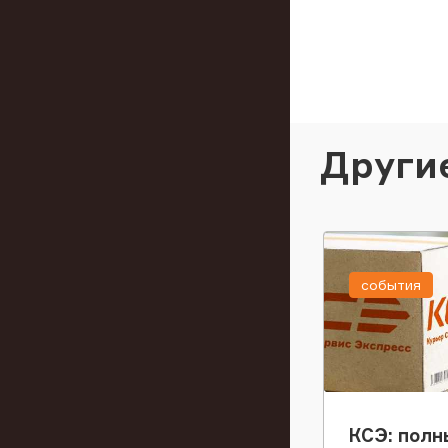
Други
события
КСЭ: полн