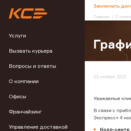
;
Заключить дог
Главная
О комп
Услуги
Графи
Вызвать курьера
Вопросы и ответы
03 ноября, 2022
О компании
Офисы
Уважаемые кли
В связи с приб
Франчайзинг
Экспресс» 4 ноя
Управление доставкой
Колл-центр