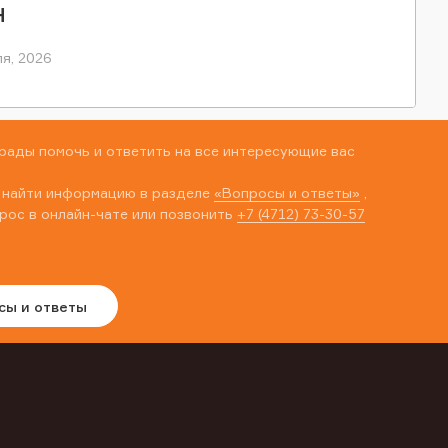
Н
я, 2026
рады помочь и ответить на все интересующие вас
 найти информацию в разделе
«Вопросы и ответы»
,
рос в онлайн-чате или позвонить
+7 (4712) 73-30-57
сы и ответы