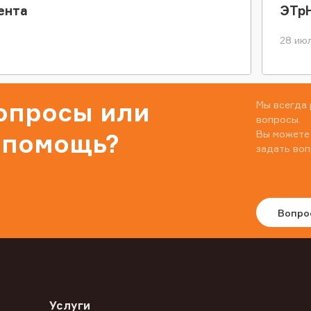
ента
ЭТр
28 июл
вопросы или
Мы всегда 
вопросы.
Вы можете
 помощь?
задать воп
Вопро
Услуги