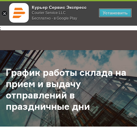
Курьер Сервис Экспресс
Установить
Courier Service LLC
Бесплатно - в Google Play
Главная
О компании
Новости
График работы склада на прием и
;
График работы склада на
прием и выдачу
отправлений в
праздничные дни