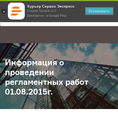
Курьер Сервис Экспресс
Установить
Courier Service LLC
Бесплатно - в Google Play
Главная
О компании
Новости
Информация о проведении регламе
;
Информация о
проведении
регламентных работ
01.08.2015г.