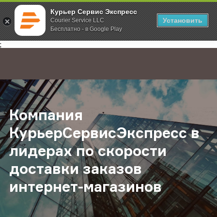
Курьер Сервис Экспресс
Установить
Courier Service LLC
Бесплатно - в Google Play
Главная
О компании
Новости
Компания КурьерСервисЭкспресс в
;
Компания
КурьерСервисЭкспресс в
лидерах по скорости
доставки заказов
интернет-магазинов