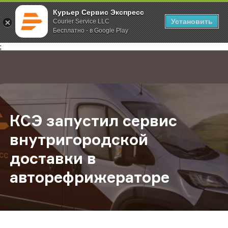
Курьер Сервис Экспресс
Установить
Courier Service LLC
Бесплатно - в Google Play
Главная
О компании
Новости
КСЭ запустил сервис внутригоро
;
КСЭ запустил сервис
внутригородской
доставки в
авторефрижераторе