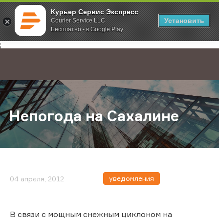
Курьер Сервис Экспресс
Установить
Courier Service LLC
Бесплатно - в Google Play
Главная
О компании
Новости
Непогода на Сахалине
;
Непогода на Сахалине
уведомления
04 апреля, 2012
В связи с мощным снежным циклоном на