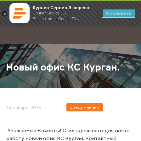
Курьер Сервис Экспресс
Установить
Courier Service LLC
Бесплатно - в Google Play
Главная
О компании
Новости
Новый офис КС Курган.
;
Новый офис КС Курган.
уведомления
14 января, 2013
Уважаемые Клиенты! С сегодняшнего дня начал
работу новый офис КС Курган. Контактный