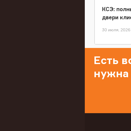
КСЭ: полн
двери кли
30 июля, 2026
Есть 
нужна