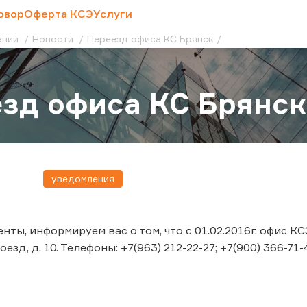
овор
Оферта КСЭ
Услуги
ании
Новости
Переезд офиса КС Брянск
зд офиса КС Брянск
уведомления
ты, информируем вас о том, что с 01.02.2016г. офис К
зд, д. 10. Телефоны: +7(963) 212-22-27; +7(900) 366-71-4