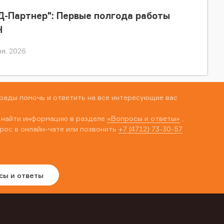
-Партнер": Первые полгода работы
Н
я, 2026
рады помочь и ответить на все интересующие вас
 найти информацию в разделе
«Вопросы и ответы»
,
рос в онлайн-чате или позвонить
+7 (4712) 73-30-57
сы и ответы