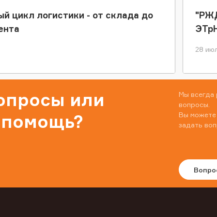
ый цикл логистики - от склада до
"РЖД
ента
ЭТр
28 июл
вопросы или
Мы всегда 
вопросы.
Вы можете
 помощь?
задать воп
Вопро