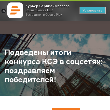
Курьер Сервис Экспресс
Установить
Courier Service LLC
Бесплатно - в Google Play
Главная
О компании
Новости
Подведены итоги конкурса КСЭ в 
;
Подведены итоги
конкурса КСЭ в соцсетях:
поздравляем
победителей!