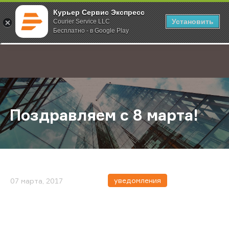
Курьер Сервис Экспресс
Установить
Courier Service LLC
Бесплатно - в Google Play
Главная
О компании
Новости
Поздравляем с 8 марта!
;
Поздравляем с 8 марта!
уведомления
07 марта, 2017