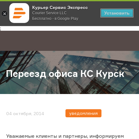
Курьер Сервис Экспресс
Установить
Courier Service LLC
Бесплатно - в Google Play
Главная
О компании
Новости
Переезд офиса КС Курск
;
Переезд офиса КС Курск
уведомления
04 октября, 2014
Уважаемые клиенты и партнеры, информируем