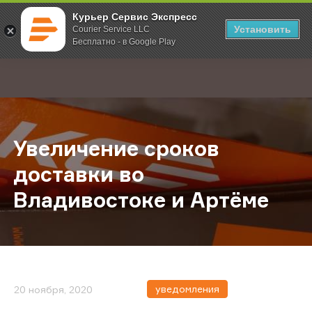
Курьер Сервис Экспресс
Установить
Courier Service LLC
Бесплатно - в Google Play
Главная
О компании
Новости
Увеличение сроков доставки во В
;
Увеличение сроков
доставки во
Владивостоке и Артёме
уведомления
20 ноября, 2020