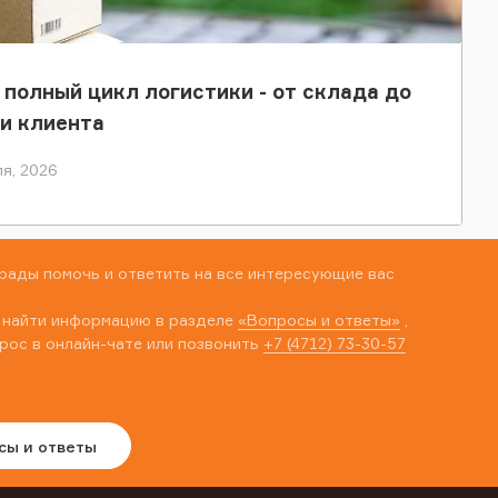
 полный цикл логистики - от склада до
и клиента
я, 2026
рады помочь и ответить на все интересующие вас
 найти информацию в разделе
«Вопросы и ответы»
,
рос в онлайн-чате или позвонить
+7 (4712) 73-30-57
сы и ответы