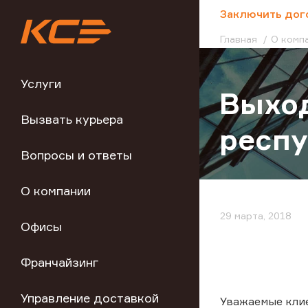
;
Заключить дог
Главная
О комп
Услуги
Выход
Вызвать курьера
респ
Вопросы и ответы
О компании
29 марта, 2018
Офисы
Франчайзинг
Управление доставкой
Уважаемые кли