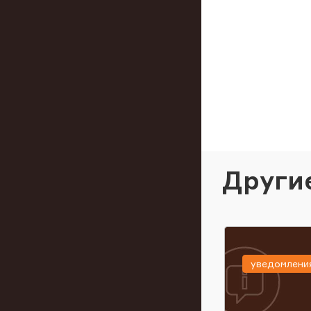
Други
уведомлени