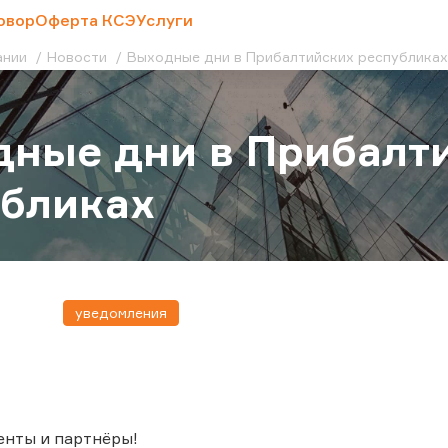
овор
Оферта КСЭ
Услуги
ании
Новости
Выходные дни в Прибалтийских республиках
ные дни в Прибалт
убликах
уведомления
енты и партнёры!