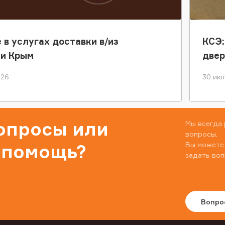
 в услугах доставки в/из
КСЭ:
ки Крым
двер
026
30 июл
вопросы или
Мы всегда 
вопросы.
Вы можете
 помощь?
задать воп
Вопро