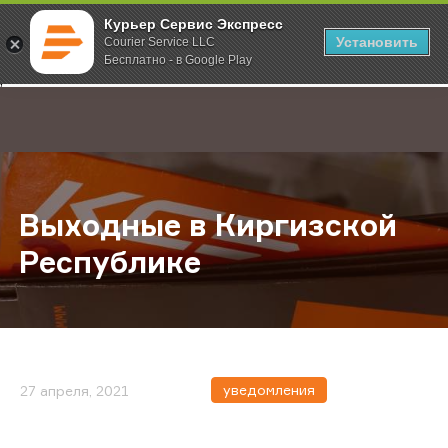
Курьер Сервис Экспресс
Установить
Courier Service LLC
Бесплатно - в Google Play
Главная
О компании
Новости
Выходные в Киргизской Республ
;
Выходные в Киргизской
Республике
уведомления
27 апреля, 2021