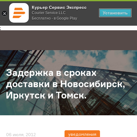
Курьер Сервис Экспресс
Установить
Courier Service LLC
Бесплатно - в Google Play
Главная
О компании
Новости
Задержка в сроках доставки в Нов
;
Задержка в сроках
доставки в Новосибирск,
Иркутск и Томск.
уведомления
06 июля, 2012