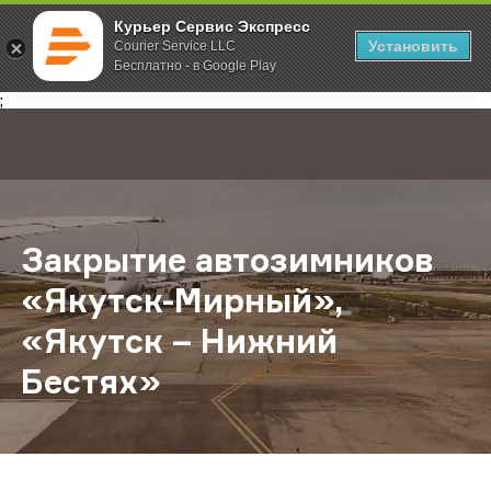
Курьер Сервис Экспресс
Установить
Courier Service LLC
Бесплатно - в Google Play
Главная
О компании
Новости
Закрытие автозимников «Якутск-М
;
Закрытие автозимников
«Якутск-Мирный»,
«Якутск – Нижний
Бестях»