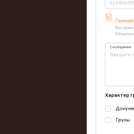
Прикре
Вы может
Объемом
Сообщение
Характер 
Докум
Грузы