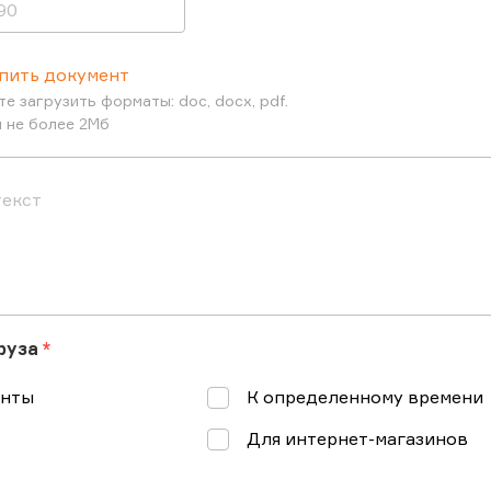
пить документ
е загрузить форматы: doc, docx, pdf.
 не более 2Мб
груза
енты
К определенному времени
Для интернет-магазинов