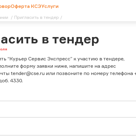
овор
Оферта КСЭ
Услуги
ании
Пригласить в тендер
асить в тендер
ть “Курьер Сервис Экспресс” к участию в тендере,
полните форму заявки ниже, напишите на адрес
чты tender@cse.ru или позвоните по номеру телефона 
доб. 4330.