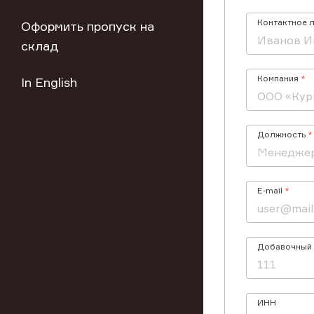
Контактное 
Оформить пропуск на
склад
Компания
In English
Должность
E-mail
Добавочный
ИНН