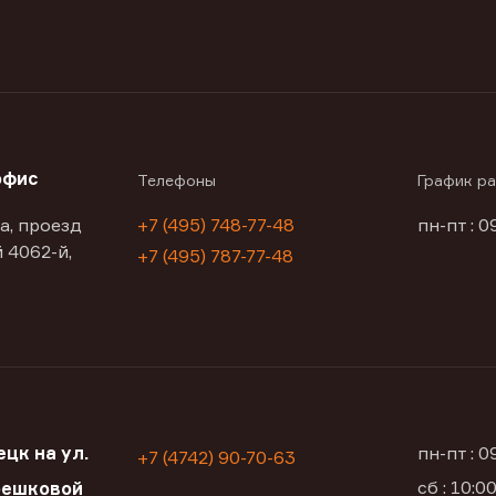
офис
Телефоны
График р
а, проезд
+7 (495) 748-77-48
пн-пт : 0
 4062-й,
+7 (495) 787-77-48
цк на ул.
пн-пт : 
+7 (4742) 90-70-63
сб : 10:
решковой