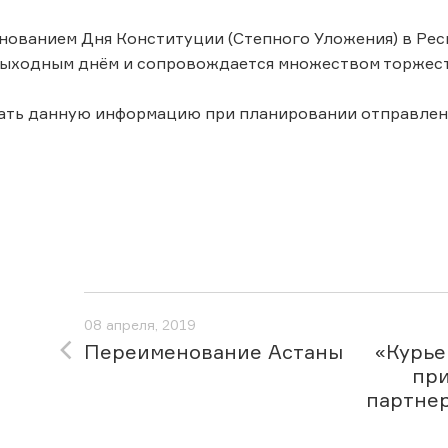
днованием Дня Конституции (Степного Уложения) в Респ
ыходным днём и сопровождается множеством торжест
ать данную информацию при планировании отправлен
08 апреля, 2019
Переименование Астаны
«Курье
при
партнер