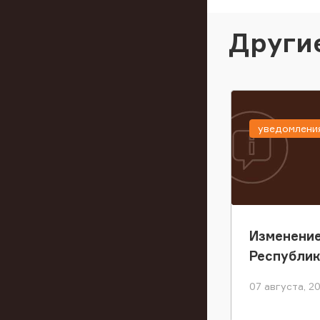
Други
уведомлени
Изменение
Республи
07 августа, 2