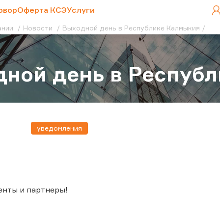
овор
Оферта КСЭ
Услуги
ании
Новости
Выходной день в Республике Калмыкия
ной день в Респуб
уведомления
енты и партнеры!