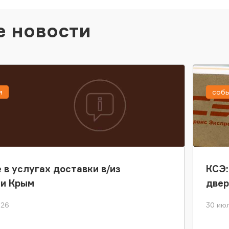
е новости
я
соб
 в услугах доставки в/из
КСЭ:
ки Крым
двер
026
30 июл