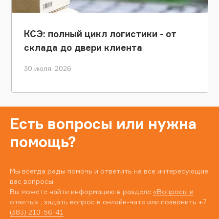
КСЭ: полный цикл логистики - от
склада до двери клиента
30 июля, 2026
Есть вопросы или нужна
помощь?
Мы всегда рады помочь и ответить на все интересующие
вас вопросы.
Вы можете найти информацию в разделе
«Вопросы и
ответы»
, задать вопрос в онлайн-чате или позвонить
+7
(383) 210-56-41