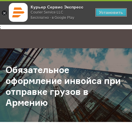
Курьер Сервис Экспресс
Установить
Courier Service LLC
Бесплатно - в Google Play
Главная
О компании
Новости
Обязательное оформление инвойс
;
Обязательное
оформление инвойса при
отправке грузов в
Армению