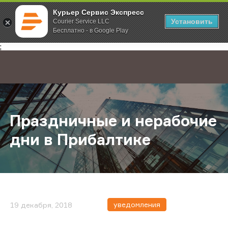
Курьер Сервис Экспресс
Установить
Courier Service LLC
Бесплатно - в Google Play
Главная
О компании
Новости
Праздничные и нерабочие дни в 
;
Праздничные и нерабочие
дни в Прибалтике
уведомления
19 декабря, 2018