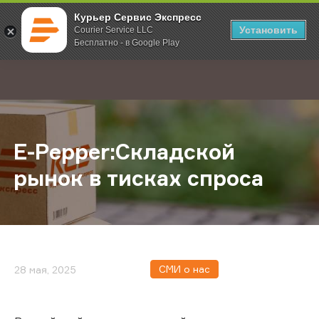
Курьер Сервис Экспресс
Установить
Courier Service LLC
Бесплатно - в Google Play
Главная
О компании
Новости
E-Pepper:Складской рынок в тиск
;
E-Pepper:Складской
рынок в тисках спроса
СМИ о нас
28 мая, 2025