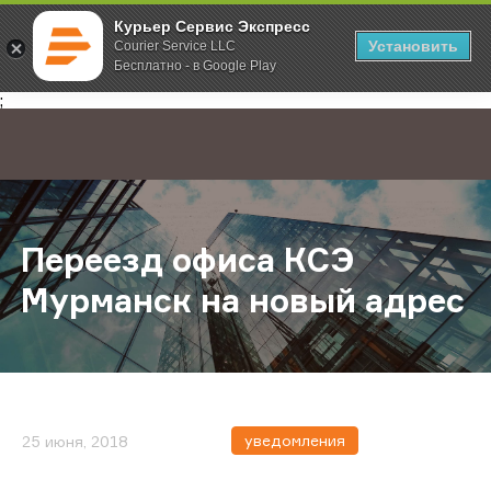
Курьер Сервис Экспресс
Установить
Courier Service LLC
Бесплатно - в Google Play
Главная
О компании
Новости
Переезд офиса КСЭ Мурманск на 
;
Переезд офиса КСЭ
Мурманск на новый адрес
уведомления
25 июня, 2018