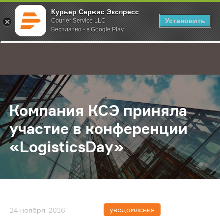
Курьер Сервис Экспресс
Установить
Courier Service LLC
Бесплатно - в Google Play
Главная
О компании
Новости
Компания КСЭ приняла участие в 
;
Компания КСЭ приняла
участие в конференции
«LogisticsDay»
уведомления
24 ноября, 2016