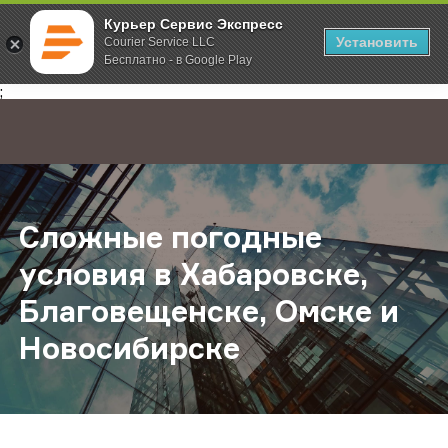
Курьер Сервис Экспресс
Установить
Courier Service LLC
Бесплатно - в Google Play
Главная
О компании
Новости
Сложные погодные условия в Хаб
;
Сложные погодные
условия в Хабаровске,
Благовещенске, Омске и
Новосибирске