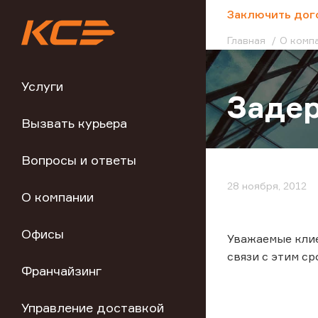
;
Заключить дог
Главная
О комп
Услуги
Задер
Вызвать курьера
Вопросы и ответы
28 ноября, 2012
О компании
Офисы
Уважаемые клие
связи с этим с
Франчайзинг
Управление доставкой