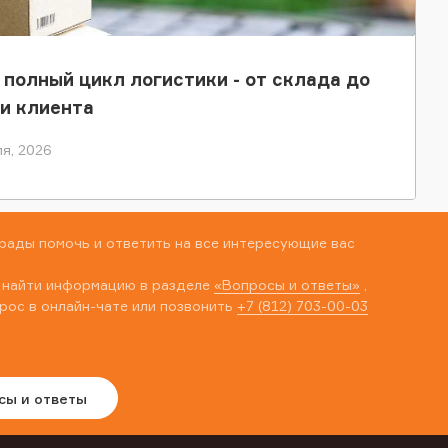
 полный цикл логистики - от склада до
и клиента
я, 2026
рады помочь и ответить на все интересующие вас
 найти информацию в разделе
«Вопросы и ответы»
,
рос в онлайн-чате или позвонить
+7 (812) 703-00-03
сы и ответы