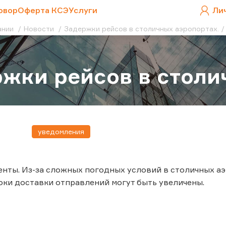
овор
Оферта КСЭ
Услуги
Ли
ании
Новости
Задержки рейсов в столичных аэропортах.
жки рейсов в столи
уведомления
нты. Из-за сложных погодных условий в столичных а
роки доставки отправлений могут быть увеличены.