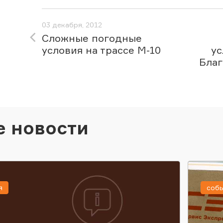
03 декабря, 2012
Сложные погодные
условия на трассе М-10
ус
Благ
е новости
я
соб