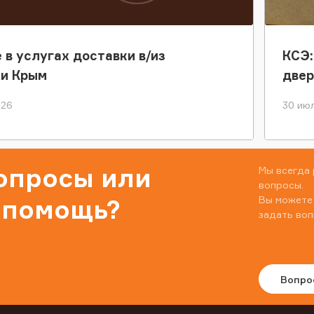
 в услугах доставки в/из
КСЭ:
ки Крым
двер
026
30 июл
вопросы или
Мы всегда 
вопросы.
Вы можете
 помощь?
задать воп
Вопро