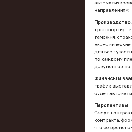
автоматизиров
направлениям:
Производство.
транспортировк
таможня, страх
экономические 
для всех участ
по каждому пле
документов по 
Финансы и вз
график выставл
будет автомати
Перспективы
Смарт-контракт
контракта, фор
что со времене