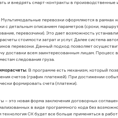
ать и внедрять смарт-контракты в производственные
Мультимодальные перевозки оформляются в рамках ко
и с детальным описанием параметров (сроки, маршрут,
ование, перевозчики). Это дает возможность устанавли
расчеты стоимости затрат и услуг. Далее система ав
ников перевозки. Данный подход позволяет осуществ
чу доставки всем заинтересованным лицам. Процесс вк
местам следования груза.
аиморасчеты
. В программе есть механизм, который поз
ения счетов (график платежей). При достижении событ
чески формировать счета (платежи).
ы – это новая форма заключения договорных соглаше
мализованных в виде программного кода без возможн
м технология СК будет все больше применяться в работ