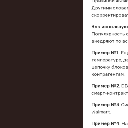
Причиной являе
Другими словам
скорректироват
Как использую
Популярность с
внедряют по вс
Пример №1
. Е
температуре, д
цепочку блоков
контрагентам.
Пример №2
. D
смарт-контракт
Пример №3
. С
Walmart.
Пример №4
. Н