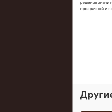
решения значи
прозрачной и к
Други