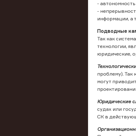
- автономность
- непрерывност
информации, а 
Подводные ка
Так как систем
технологии, яв
юридические, о
Технологическ
проблему). Так
могут приводит
проектировании
Юридические 
судах или госу
СК в действую
Организационн