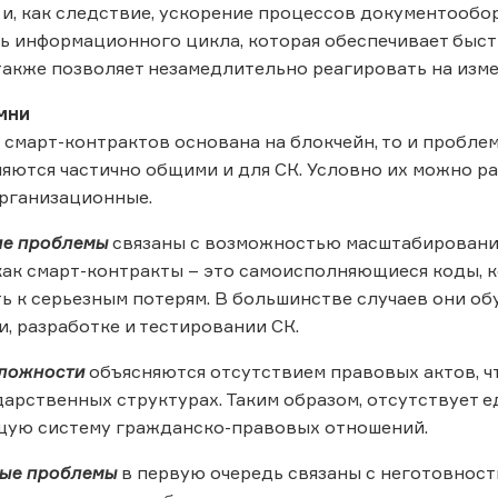
 и, как следствие, ускорение процессов документообо
ь информационного цикла, которая обеспечивает быс
также позволяет незамедлительно реагировать на изме
мни
а смарт-контрактов основана на блокчейн, то и пробле
ляются частично общими и для СК. Условно их можно ра
рганизационные.
ие проблемы
связаны с возможностью масштабирования
 как смарт-контракты – это самоисполняющиеся коды, к
ь к серьезным потерям. В большинстве случаев они о
, разработке и тестировании СК.
сложности
объясняются отсутствием правовых актов, ч
дарственных структурах. Таким образом, отсутствует
щую систему гражданско-правовых отношений.
ые проблемы
в первую очередь связаны с неготовност