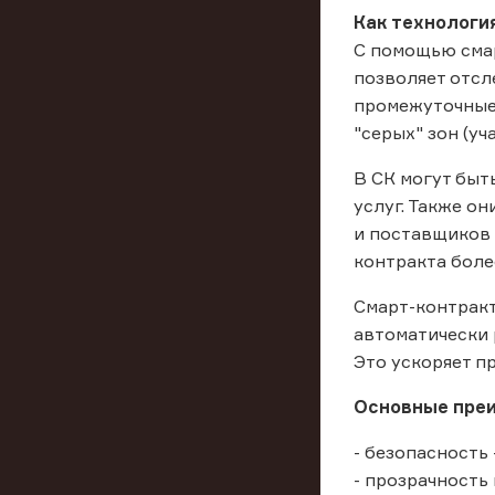
Как технологи
С помощью смар
позволяет отсл
промежуточные 
"серых" зон (у
В СК могут быт
услуг. Также о
и поставщиков 
контракта боле
Смарт-контракт
автоматически 
Это ускоряет п
Основные преи
- безопасность
- прозрачность