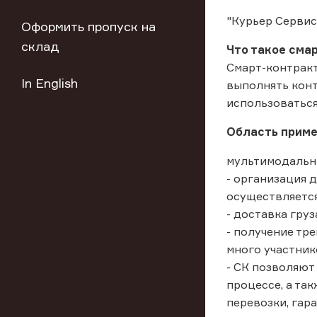
"Курьер Сервис
Оформить пропуск на
склад
Что такое сма
Смарт-контракт
In English
выполнять конт
использоваться
Область приме
мультимодальны
- организация 
осуществляется
- доставка груз
- получение тр
много участник
- СК позволяют
процессе, а та
перевозки, гар