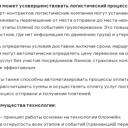
я может усовершенствовать логистический процесс
т-контрактов логистические компании могут устанавли
еживать перемещение от места отправки до места назн
этапы (плечи) по событиям грузоперевозки. Это повы
частков, где нет информации по движению груза) и уте
ь определены условия доставки, включая сроки, маршру
ни могут автоматически определять цену перевозки на 
услуг без участия посредников: банков, страховых ком
е эффективным.
ы также способны автоматизировать процессы оплаты 
рассчитывать суммы и осуществлять оплату услуг пост
роцесс отправки и получения платежей.
мущества технологии:
 – принцип работы основан на технологии блокчейн;
 и открытость всех этапов и событий (транзакций) пере