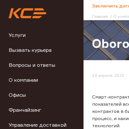
;
Заключить дог
Главная
О комп
Услуги
Oboro
Вызвать курьера
Вопросы и ответы
14 апреля, 2023
О компании
Офисы
Смарт-контракт
показателей вс
Франчайзинг
контрактов в б
процесс, и как
Управление доставкой
технологий