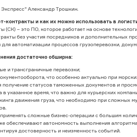
 Экспресс" Александр Трошкин.
рт-контракты и как их можно использовать в логист
ы (СК) – это ПО, которое работает на основе технолог
ракты без участия посредников и дополнительных про
 для автоматизации процессов грузоперевозки, докум
нения достаточно обширна:
е и трансграничные перевозки;
документооборота, что особенно актуально при морск
 получение статусов таможенных документов и просмо
а в указанное время, что важно для курьерских компан
екинга движения груза, что необходимо при сложных м
ов.
 применять сложные бизнес-операции с большим коли
кже обеспечивают автономность выполнения алгоритма
антируя достоверность и неизменность событий.