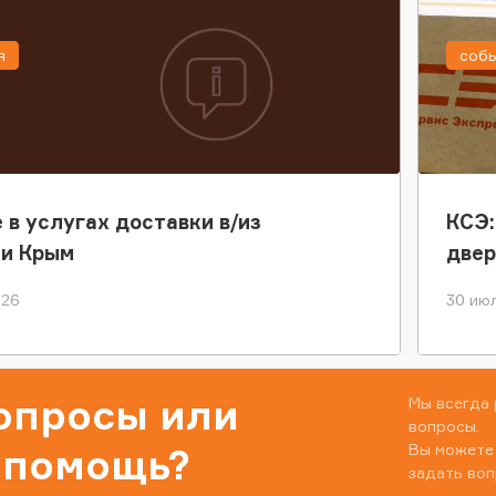
я
соб
 в услугах доставки в/из
КСЭ:
ки Крым
двер
026
30 июл
вопросы или
Мы всегда 
вопросы.
Вы можете
 помощь?
задать воп