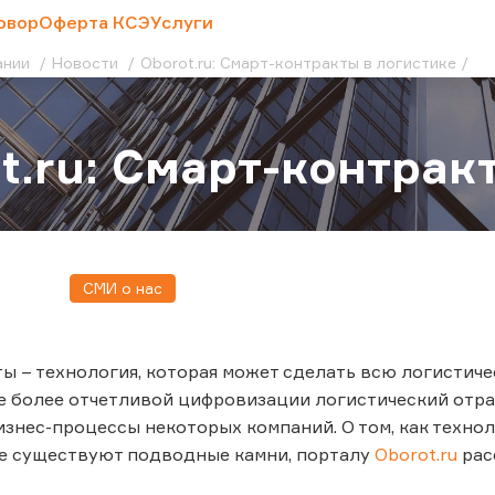
овор
Оферта КСЭ
Услуги
ании
Новости
Oborot.ru: Смарт-контракты в логистике
t.ru: Смарт-контрак
СМИ о нас
ы – технология, которая может сделать всю логистиче
е более отчетливой цифровизации логистический отра
изнес-процессы некоторых компаний. О том, как техн
ие существуют подводные камни, порталу
Oborot.ru
рас