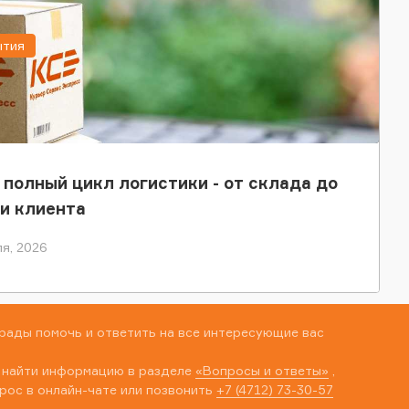
ытия
 полный цикл логистики - от склада до
и клиента
я, 2026
рады помочь и ответить на все интересующие вас
 найти информацию в разделе
«Вопросы и ответы»
,
рос в онлайн-чате или позвонить
+7 (4712) 73-30-57