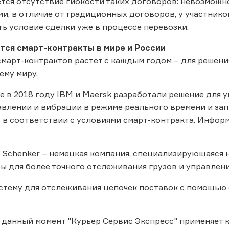
тся отсутствие гибкости таких договоров: невозможн
и, в отличие от традиционных договоров, у участник
ь условие сделки уже в процессе перевозки.
тся смарт-контракты в мире и России
март-контрактов растет с каждым годом – для решен
ему миру.
ще в 2018 году IBM и Maersk разработали решение для
авлении и вибрации в режиме реального времени и за
 в соответствии с условиями смарт-контракта. Инфор
B Schenker – немецкая компания, специализирующаяся н
ы для более точного отслеживания грузов и управлени
истему для отслеживания цепочек поставок с помощью
а данный момент "Курьер Сервис Экспресс" применяет 