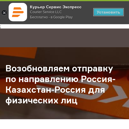
Курьер Сервис Экспресс
Установить
Courier Service LLC
Бесплатно - в Google Play
Главная
О компании
Новости
Возобновляем отправку по напра
;
Возобновляем отправку
по направлению Россия-
Казахстан-Россия для
физических лиц