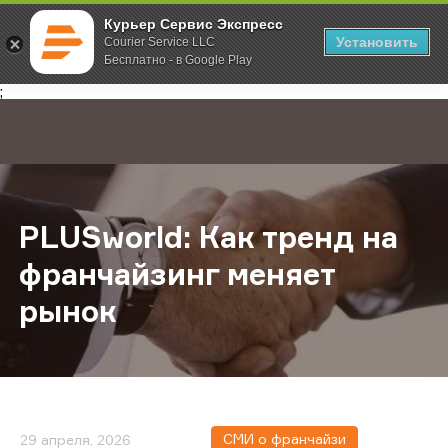
Курьер Сервис Экспресс
Установить
Courier Service LLC
Бесплатно - в Google Play
Главная
О компании
Новости
PLUSworld: Как тренд на франчай
;
PLUSworld: Как тренд на
франчайзинг меняет
рынок
СМИ о франчайзи
29 апреля, 2026