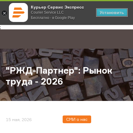
Курьер Сервис Экспресс
Установить
Courier Service LLC
Бесплатно - в Google Play
Главная
О компании
Новости
"РЖД-Партнер": Рынок труда - 202
;
"РЖД-Партнер": Рынок
труда - 2026
СМИ о нас
15 мая, 2026