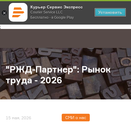
Курьер Сервис Экспресс
Установить
Courier Service LLC
Бесплатно - в Google Play
Главная
О компании
Новости
"РЖД-Партнер": Рынок труда - 202
;
"РЖД-Партнер": Рынок
труда - 2026
СМИ о нас
15 мая, 2026