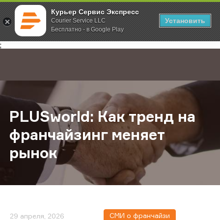
Курьер Сервис Экспресс
Установить
Courier Service LLC
Бесплатно - в Google Play
Главная
О компании
Новости
PLUSworld: Как тренд на франчай
;
PLUSworld: Как тренд на
франчайзинг меняет
рынок
СМИ о франчайзи
29 апреля, 2026