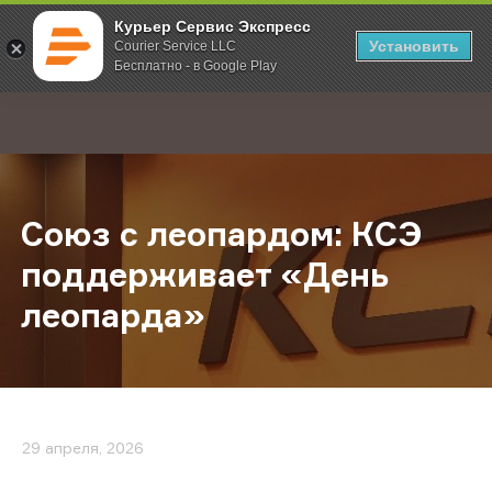
Курьер Сервис Экспресс
Установить
Courier Service LLC
Бесплатно - в Google Play
Главная
О компании
Новости
Союз с леопардом: КСЭ поддержи
;
Союз с леопардом: КСЭ
поддерживает «День
леопарда»
29 апреля, 2026