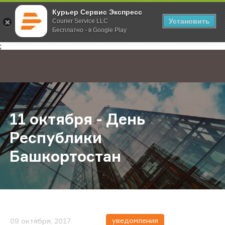
Курьер Сервис Экспресс
Установить
Courier Service LLC
Бесплатно - в Google Play
Главная
О компании
Новости
11 октября - День Республики Ба
;
11 октября - День
Республики
Башкортостан
уведомления
09 октября, 2017